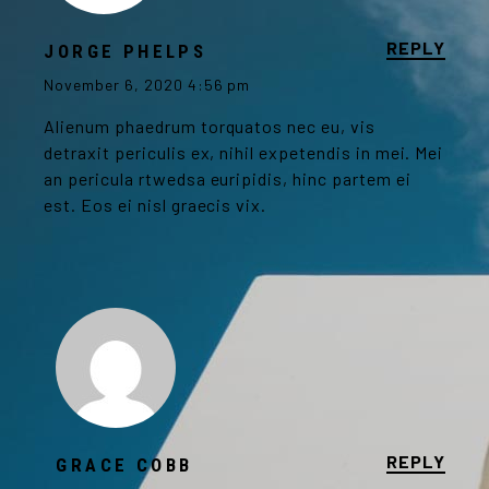
REPLY
JORGE PHELPS
November 6, 2020 4:56 pm
Alienum phaedrum torquatos nec eu, vis
detraxit periculis ex, nihil expetendis in mei. Mei
an pericula rtwedsa euripidis, hinc partem ei
est. Eos ei nisl graecis vix.
REPLY
GRACE COBB