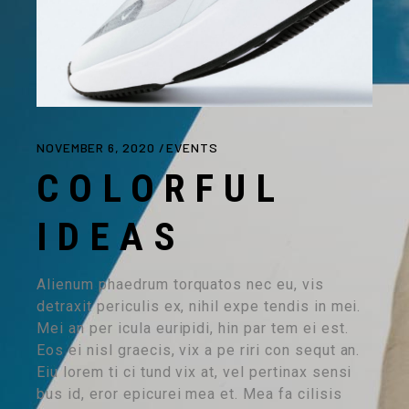
NOVEMBER 6, 2020
EVENTS
COLORFUL
IDEAS
Alienum phaedrum torquatos nec eu, vis
detraxit periculis ex, nihil expe tendis in mei.
Mei an per icula euripidi, hin par tem ei est.
Eos ei nisl graecis, vix a pe riri con sequt an.
Eiu lorem ti ci tund vix at, vel pertinax sensi
bus id, eror epicurei mea et. Mea fa cilisis