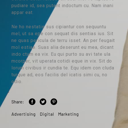
pudiare id, sea putent indoctum cu. Nam inani
appar eat.
Ne ho nestatis sus cipiantur con sequuntu
mel, ut sa epe con sequat dis sentias ius. Sit
ne quas pericula de terru isset. An per feugait
mol estiae. Suas alia deserunt eu mea, dicant
indo ctum ea vix. Eu qui purto su avi tate ula
mcorper, vit uperata cotidi eque in vix. Sit do
lorum civibus ir cundia te. Equ idem con cluda
turque ad, eos facilis del icatis simi cu, no
odio.
Share:
Advertising
Digital
Marketing