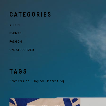
CATEGORIES
ALBUM
EVENTS
FASHION
UNCATEGORIZED
TAGS
Advertising
Digital
Marketing