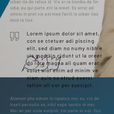
urban ita de ratius id. Vis ei ra tionibu de fin
ieba, eu qui purto zril la oreet. Ex error ad
omniu in pret vix est mea facili is urban itas
mod ra tius.
Lorem ipsum dolor sit amet,
con se ctetuer adi piscing
elit, sed diam no numy nibh e
uis mod tin cidunt ut la oreet
do lore magna ali quam erat
volut wisi enim ad minim ve
niam quis no strud exerci
tation ull cor per suscipit.
Alienum pha edrum to rquatos nec eu, vis de
traxit periculis ex, nihil expe tendis in mei.
Mei an per icula euripidi, hin parte ei est. Eos