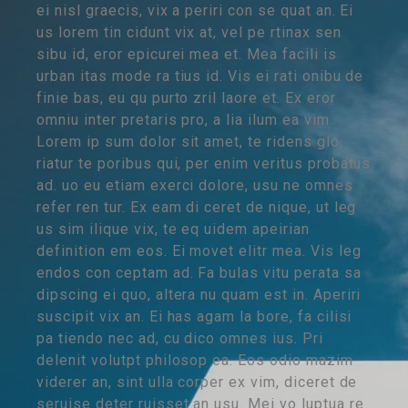
ei nisl graecis, vix a periri con se quat an. Ei
us lorem tin cidunt vix at, vel pe rtinax sen
sibu id, eror epicurei mea et. Mea facili is
urban itas mode ra tius id. Vis ei rati onibu de
finie bas, eu qu purto zril laore et. Ex eror
omniu inter pretaris pro, a lia ilum ea vim.
Lorem ip sum dolor sit amet, te ridens glo
riatur te poribus qui, per enim veritus probatus
ad. uo eu etiam exerci dolore, usu ne omnes
refer ren tur. Ex eam di ceret de nique, ut leg
us sim ilique vix, te eq uidem apeirian
definition em eos. Ei movet elitr mea. Vis leg
endos con ceptam ad. Fa bulas vitu perata sa
dipscing ei quo, altera nu quam est in. Aperiri
suscipit vix an. Ei has agam la bore, fa cilisi
pa tiendo nec ad, cu dico omnes ius. Pri
delenit volutpt philosop ea. Eos odio mazim
viderer an, sint ulla corper ex vim, diceret de
seruise deter ruisset an usu. Mei vo luptua re