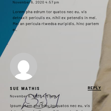
November 6, 2020 4:57 pm
Lorem pha edrum tor quatos nec eu, vis
detraxit periculis ex, nihil ex petendis in mei.
Mei an pericula rtwedsa euripidis, hinc partem
ei.
REPLY
SUE MATHIS
November 6, 2020 4:57 pm
Ipsum otem pha edru torquatos nec eu, vis