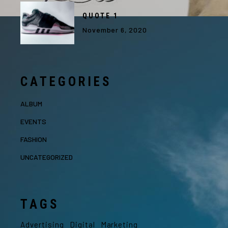
QUOTE 1
November 6, 2020
CATEGORIES
ALBUM
EVENTS
FASHION
UNCATEGORIZED
TAGS
Advertising
Digital
Marketing