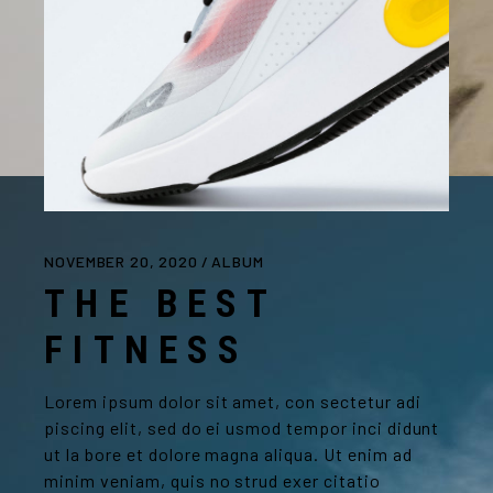
NOVEMBER 20, 2020
ALBUM
THE BEST
FITNESS
Lorem ipsum dolor sit amet, con sectetur adi
piscing elit, sed do ei usmod tempor inci didunt
ut la bore et dolore magna aliqua. Ut enim ad
minim veniam, quis no strud exer citatio