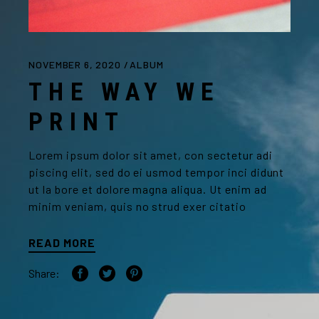
NOVEMBER 6, 2020
ALBUM
THE WAY WE
PRINT
Lorem ipsum dolor sit amet, con sectetur adi
piscing elit, sed do ei usmod tempor inci didunt
ut la bore et dolore magna aliqua. Ut enim ad
minim veniam, quis no strud exer citatio
READ MORE
Share: