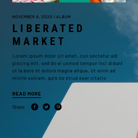
NOVEMBER 6, 2020
ALBUM
LIBERATED
MARKET
Lorem ipsum dolor sit amet, con sectetur adi
piscing elit, sed do ei usmod tempor inci didunt
ut la bore et dolore magna aliqua. Ut enim ad
minim veniam, quis no strud exer citatio
READ MORE
Share: