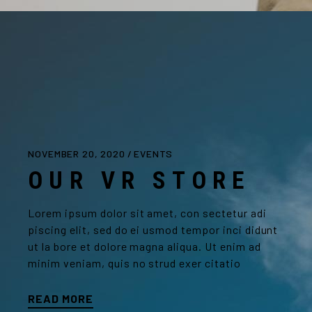
NOVEMBER 20, 2020
EVENTS
OUR VR STORE
Lorem ipsum dolor sit amet, con sectetur adi
piscing elit, sed do ei usmod tempor inci didunt
ut la bore et dolore magna aliqua. Ut enim ad
minim veniam, quis no strud exer citatio
READ MORE