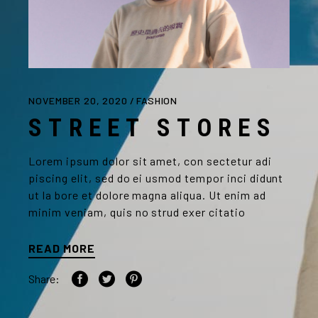
NOVEMBER 20, 2020
FASHION
STREET STORES
Lorem ipsum dolor sit amet, con sectetur adi
piscing elit, sed do ei usmod tempor inci didunt
ut la bore et dolore magna aliqua. Ut enim ad
minim veniam, quis no strud exer citatio
READ MORE
Share: