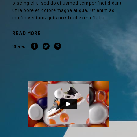
piscing elit, sed do ei usmod tempor inci didunt
ut la bore et dolore magna aliqua. Ut enim ad
minim veniam, quis no strud exer citatio
READ MORE
Share: