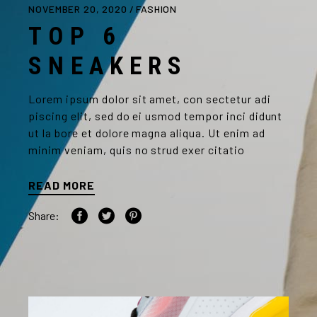
NOVEMBER 20, 2020
FASHION
TOP 6
SNEAKERS
Lorem ipsum dolor sit amet, con sectetur adi
piscing elit, sed do ei usmod tempor inci didunt
ut la bore et dolore magna aliqua. Ut enim ad
minim veniam, quis no strud exer citatio
READ MORE
Share: